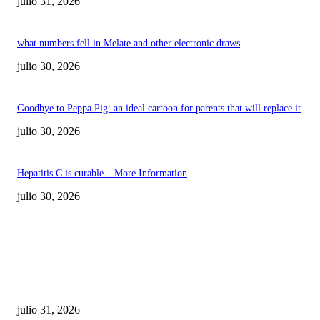
julio 31, 2026
what numbers fell in Melate and other electronic draws
julio 30, 2026
Goodbye to Peppa Pig: an ideal cartoon for parents that will replace it
julio 30, 2026
Hepatitis C is curable – More Information
julio 30, 2026
POPULAR POSTS
¿Prevenir accidentes o salir a morder? Juárez
sigue esperando sus semáforos “inteligentes”
julio 31, 2026