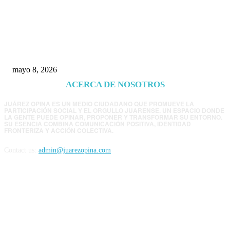
Trump endurece presión contra Morena: ahora
EE.UU. revisará consulados mexicanos por
presunta influencia política
mayo 8, 2026
ACERCA DE NOSOTROS
JUÁREZ OPINA ES UN MEDIO CIUDADANO QUE PROMUEVE LA
PARTICIPACIÓN SOCIAL Y EL ORGULLO JUARENSE. UN ESPACIO DONDE
LA GENTE PUEDE OPINAR, PROPONER Y TRANSFORMAR SU ENTORNO.
SU ESENCIA COMBINA COMUNICACIÓN POSITIVA, IDENTIDAD
FRONTERIZA Y ACCIÓN COLECTIVA.
Contact us:
admin@juarezopina.com
FOLLOW US