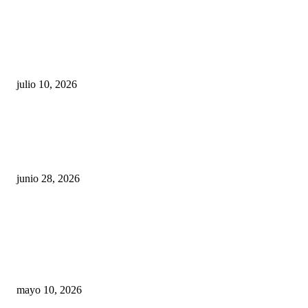
Maru Campos acusa: “La 4T negocia la ley” y pone
en riesgo la confianza en México
julio 10, 2026
¿Cuánto ganan los familiares de Cruz Pérez
Cuéllar en el Municipio?
junio 28, 2026
Rumbo al 2027: los suspirantes, la crisis
económica y el nuevo tablero político de
Chihuahua
mayo 10, 2026