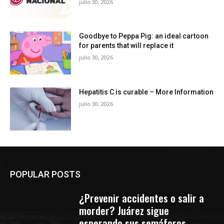
julio 30, 2026
Goodbye to Peppa Pig: an ideal cartoon
for parents that will replace it
julio 30, 2026
Hepatitis C is curable – More Information
julio 30, 2026
POPULAR POSTS
¿Prevenir accidentes o salir a
morder? Juárez sigue
esperando sus semáforos