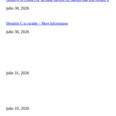
julio 30, 2026
Hepatitis C is curable – More Information
julio 30, 2026
POPULAR POSTS
¿Prevenir accidentes o salir a morder? Juárez
sigue esperando sus semáforos “inteligentes”
julio 31, 2026
Maru Campos acusa: “La 4T negocia la ley” y pone
en riesgo la confianza en México
julio 10, 2026