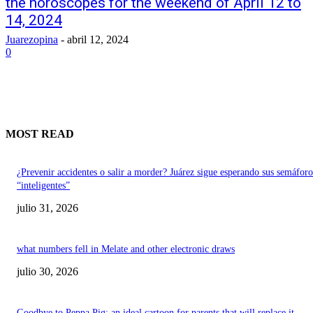
the horoscopes for the weekend of April 12 to
14, 2024
Juarezopina
-
abril 12, 2024
0
MOST READ
¿Prevenir accidentes o salir a morder? Juárez sigue esperando sus semáforo
“inteligentes”
julio 31, 2026
what numbers fell in Melate and other electronic draws
julio 30, 2026
Goodbye to Peppa Pig: an ideal cartoon for parents that will replace it