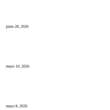
¿Cuánto ganan los familiares de Cruz Pérez
Cuéllar en el Municipio?
junio 28, 2026
Rumbo al 2027: los suspirantes, la crisis
económica y el nuevo tablero político de
Chihuahua
mayo 10, 2026
Trump endurece presión contra Morena: ahora
EE.UU. revisará consulados mexicanos por
presunta influencia política
mayo 8, 2026