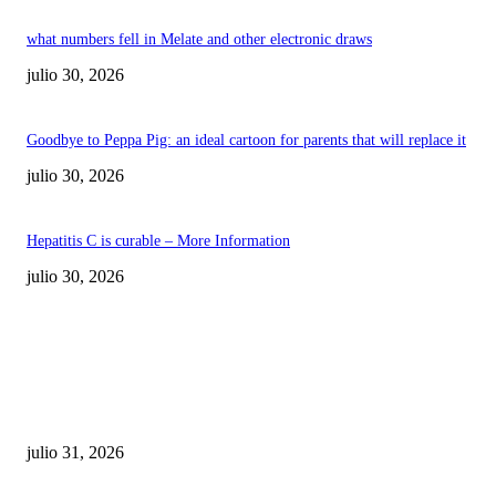
what numbers fell in Melate and other electronic draws
julio 30, 2026
Goodbye to Peppa Pig: an ideal cartoon for parents that will replace it
julio 30, 2026
Hepatitis C is curable – More Information
julio 30, 2026
POPULAR POSTS
¿Prevenir accidentes o salir a morder? Juárez
sigue esperando sus semáforos “inteligentes”
julio 31, 2026