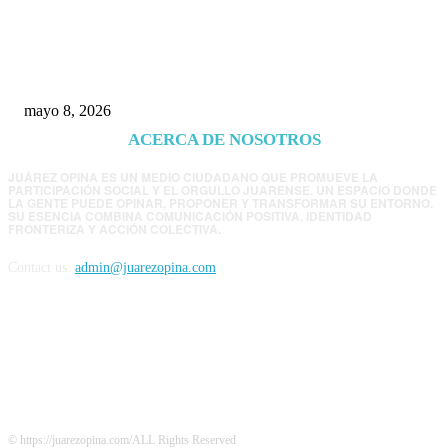
Trump endurece presión contra Morena: ahora
EE.UU. revisará consulados mexicanos por
presunta influencia política
mayo 8, 2026
ACERCA DE NOSOTROS
JUÁREZ OPINA ES UN MEDIO CIUDADANO QUE PROMUEVE LA
PARTICIPACIÓN SOCIAL Y EL ORGULLO JUARENSE. UN ESPACIO DONDE
LA GENTE PUEDE OPINAR, PROPONER Y TRANSFORMAR SU ENTORNO.
SU ESENCIA COMBINA COMUNICACIÓN POSITIVA, IDENTIDAD
FRONTERIZA Y ACCIÓN COLECTIVA.
Contact us:
admin@juarezopina.com
FOLLOW US
© https://juarezopina.com/ALL Rights Reserved