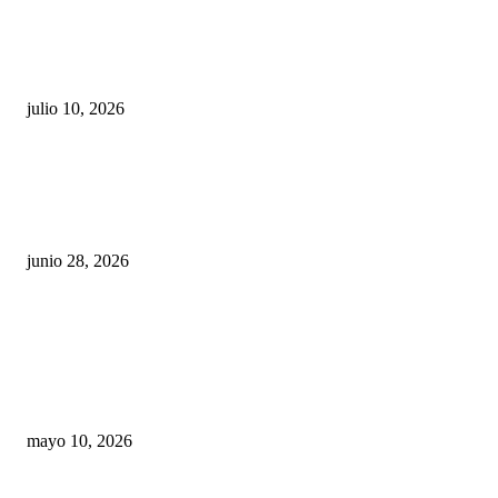
Maru Campos acusa: “La 4T negocia la ley” y pone
en riesgo la confianza en México
julio 10, 2026
¿Cuánto ganan los familiares de Cruz Pérez
Cuéllar en el Municipio?
junio 28, 2026
Rumbo al 2027: los suspirantes, la crisis
económica y el nuevo tablero político de
Chihuahua
mayo 10, 2026