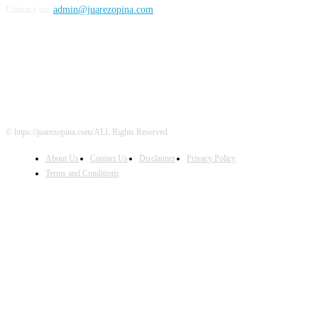
Contact us:
admin@juarezopina.com
FOLLOW US
© https://juarezopina.com/ALL Rights Reserved
About Us
Contact Us
Disclaimer
Privacy Policy
Terms and Conditions