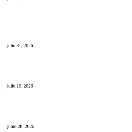
POPULAR POSTS
¿Prevenir accidentes o salir a morder? Juárez
sigue esperando sus semáforos “inteligentes”
julio 31, 2026
Maru Campos acusa: “La 4T negocia la ley” y pone
en riesgo la confianza en México
julio 10, 2026
¿Cuánto ganan los familiares de Cruz Pérez
Cuéllar en el Municipio?
junio 28, 2026