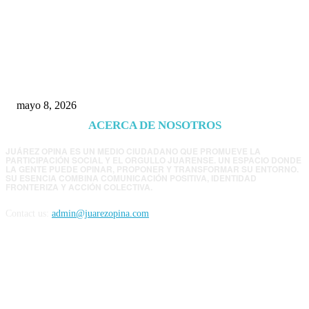
Trump endurece presión contra Morena: ahora
EE.UU. revisará consulados mexicanos por
presunta influencia política
mayo 8, 2026
ACERCA DE NOSOTROS
JUÁREZ OPINA ES UN MEDIO CIUDADANO QUE PROMUEVE LA
PARTICIPACIÓN SOCIAL Y EL ORGULLO JUARENSE. UN ESPACIO DONDE
LA GENTE PUEDE OPINAR, PROPONER Y TRANSFORMAR SU ENTORNO.
SU ESENCIA COMBINA COMUNICACIÓN POSITIVA, IDENTIDAD
FRONTERIZA Y ACCIÓN COLECTIVA.
Contact us:
admin@juarezopina.com
FOLLOW US