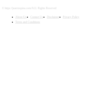
© https://juarezopina.com/ALL Rights Reserved
About Us
Contact Us
Disclaimer
Privacy Policy
Terms and Conditions