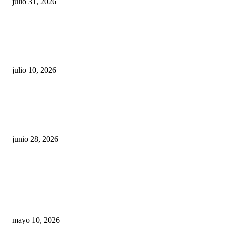
julio 31, 2026
Maru Campos acusa: “La 4T negocia la ley” y pone
en riesgo la confianza en México
julio 10, 2026
¿Cuánto ganan los familiares de Cruz Pérez
Cuéllar en el Municipio?
junio 28, 2026
Rumbo al 2027: los suspirantes, la crisis
económica y el nuevo tablero político de
Chihuahua
mayo 10, 2026