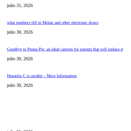
julio 31, 2026
what numbers fell in Melate and other electronic draws
julio 30, 2026
Goodbye to Peppa Pig: an ideal cartoon for parents that will replace it
julio 30, 2026
Hepatitis C is curable – More Information
julio 30, 2026
POPULAR POSTS
¿Prevenir accidentes o salir a morder? Juárez
sigue esperando sus semáforos “inteligentes”