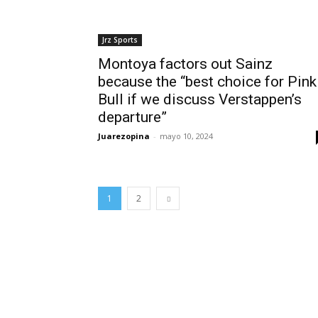
Jrz Sports
Montoya factors out Sainz
because the “best choice for Pink
Bull if we discuss Verstappen’s
departure”
Juarezopina
-
mayo 10, 2024
1
2