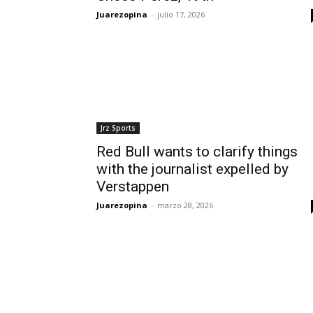
Juarezopina
-
julio 17, 2026
Jrz Sports
Red Bull wants to clarify things
with the journalist expelled by
Verstappen
Juarezopina
-
marzo 28, 2026