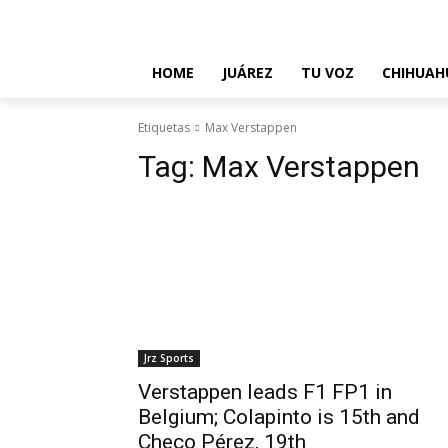
About Us
Contact Us
Disclaimer
Privacy Policy
T
HOME
JUÁREZ
TU VOZ
CHIHUAH
Etiquetas
Max Verstappen
Tag:
Max Verstappen
Jrz Sports
Verstappen leads F1 FP1 in
Belgium; Colapinto is 15th and
Checo Pérez, 19th