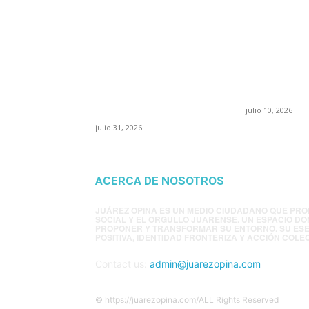
POPULAR POSTS
¿Prevenir accidentes o
Maru Camp
salir a morder? Juárez
“La 4T nego
sigue esperando sus
pone en ri
semáforos
confianza 
“inteligentes”
julio 10, 2026
julio 31, 2026
ACERCA DE NOSOTROS
JUÁREZ OPINA ES UN MEDIO CIUDADANO QUE PRO
SOCIAL Y EL ORGULLO JUARENSE. UN ESPACIO DO
PROPONER Y TRANSFORMAR SU ENTORNO. SU ES
POSITIVA, IDENTIDAD FRONTERIZA Y ACCIÓN COLEC
Contact us:
admin@juarezopina.com
© https://juarezopina.com/ALL Rights Reserved