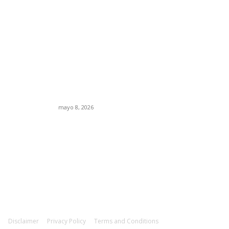
27: los
Trump endurece
la crisis
presión contra Morena:
 el nuevo
ahora EE.UU. revisará
tico de
consulados mexicanos
por presunta influencia
política
mayo 8, 2026
Disclaimer
Privacy Policy
Terms and Conditions