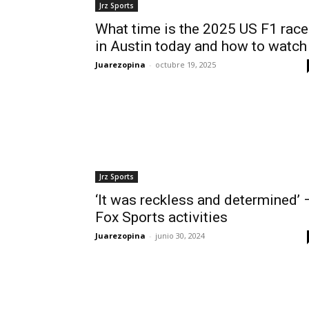
Jrz Sports
What time is the 2025 US F1 race
in Austin today and how to watch
Juarezopina
-
octubre 19, 2025
Jrz Sports
‘It was reckless and determined’ 
Fox Sports activities
Juarezopina
-
junio 30, 2024