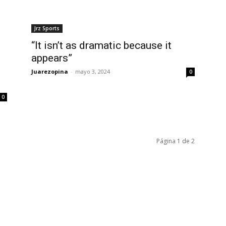
Jrz Sports
“It isn’t as dramatic because it
appears”
Juarezopina
-
mayo 3, 2024
0
0
Página 1 de 2