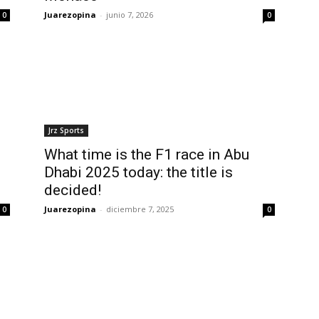
Juarezopina
-
junio 7, 2026
0
0
Jrz Sports
What time is the F1 race in Abu
Dhabi 2025 today: the title is
decided!
Juarezopina
-
diciembre 7, 2025
0
0