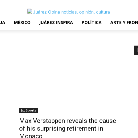
erms and Conditions
UA
MÉXICO
JUÁREZ INSPIRA
POLÍTICA
ARTE Y FRO
Jrz Sports
Max Verstappen reveals the cause
of his surprising retirement in
Monaco