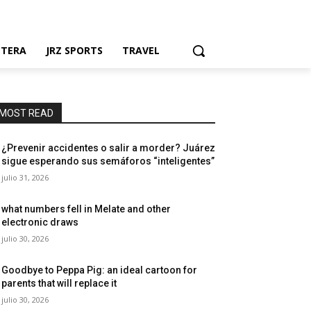
NTERA
JRZ SPORTS
TRAVEL
MOST READ
¿Prevenir accidentes o salir a morder? Juárez
sigue esperando sus semáforos “inteligentes”
julio 31, 2026
what numbers fell in Melate and other
electronic draws
julio 30, 2026
Goodbye to Peppa Pig: an ideal cartoon for
parents that will replace it
julio 30, 2026