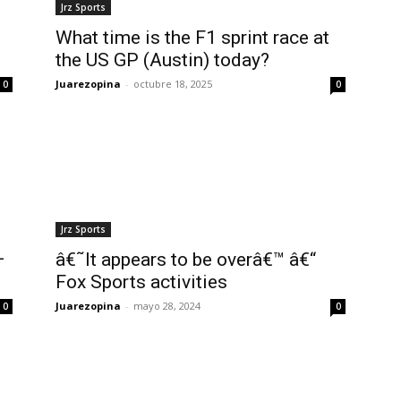
Jrz Sports
What time is the F1 sprint race at
the US GP (Austin) today?
Juarezopina
-
octubre 18, 2025
0
0
Jrz Sports
–
â€˜It appears to be overâ€™ â€“
Fox Sports activities
Juarezopina
-
mayo 28, 2024
0
0