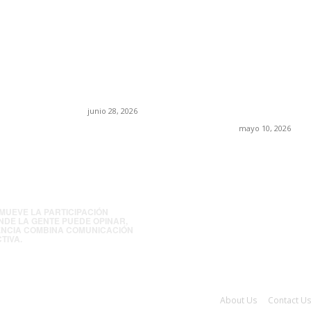
os acusa:
¿Cuánto ganan los
Rumbo al 20
cia la ley” y
familiares de Cruz
suspirantes, 
esgo la
Pérez Cuéllar en el
económica y
en México
Municipio?
tablero polí
Chihuahua
junio 28, 2026
mayo 10, 2026
FOLLOW US
MUEVE LA PARTICIPACIÓN
NDE LA GENTE PUEDE OPINAR,
ENCIA COMBINA COMUNICACIÓN
TIVA.
About Us
Contact Us