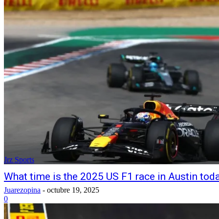
Jrz Sports
What time is the 2025 US F1 race in Austin tod
Juarezopina
-
octubre 19, 2025
0