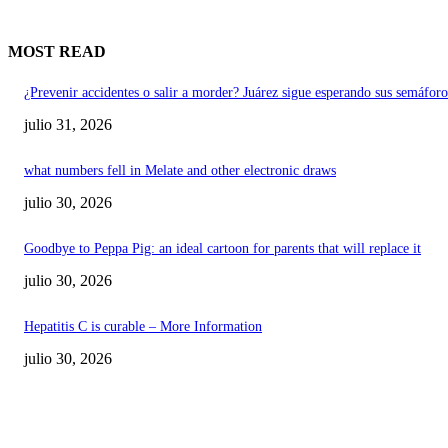
MOST READ
¿Prevenir accidentes o salir a morder? Juárez sigue esperando sus semáforo
julio 31, 2026
what numbers fell in Melate and other electronic draws
julio 30, 2026
Goodbye to Peppa Pig: an ideal cartoon for parents that will replace it
julio 30, 2026
Hepatitis C is curable – More Information
julio 30, 2026
POPULAR POSTS