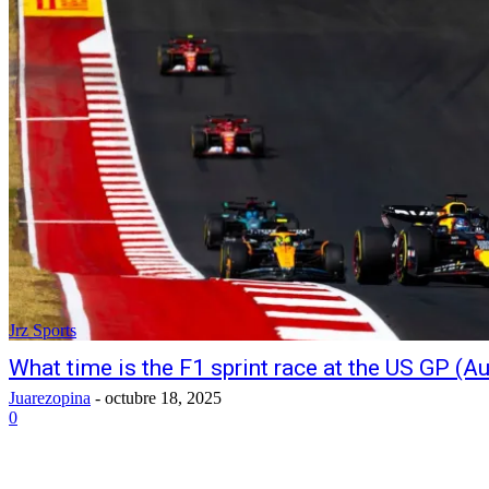
Jrz Sports
What time is the F1 sprint race at the US GP (Au
Juarezopina
-
octubre 18, 2025
0