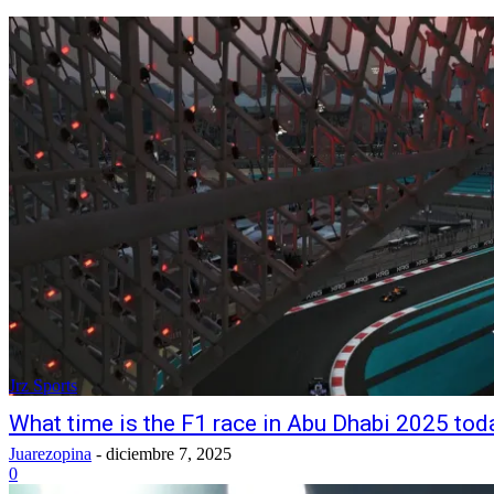
Jrz Sports
What time is the F1 race in Abu Dhabi 2025 today
Juarezopina
-
diciembre 7, 2025
0