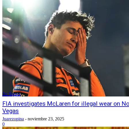
Jrz Sports
FIA investigates McLaren for illegal wear on Nor
Vegas
Juarezopina
-
noviembre 23, 2025
0