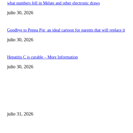
what numbers fell in Melate and other electronic draws
julio 30, 2026
Goodbye to Peppa Pig: an ideal cartoon for parents that will replace it
julio 30, 2026
Hepatitis C is curable – More Information
julio 30, 2026
POPULAR POSTS
¿Prevenir accidentes o salir a morder? Juárez
sigue esperando sus semáforos “inteligentes”
julio 31, 2026