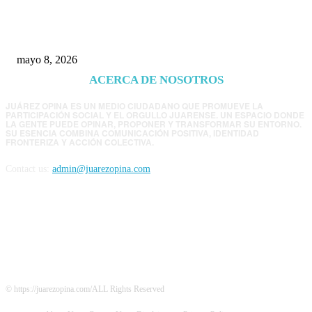
EE.UU. revisará consulados mexicanos por
presunta influencia política
mayo 8, 2026
ACERCA DE NOSOTROS
JUÁREZ OPINA ES UN MEDIO CIUDADANO QUE PROMUEVE LA
PARTICIPACIÓN SOCIAL Y EL ORGULLO JUARENSE. UN ESPACIO DONDE
LA GENTE PUEDE OPINAR, PROPONER Y TRANSFORMAR SU ENTORNO.
SU ESENCIA COMBINA COMUNICACIÓN POSITIVA, IDENTIDAD
FRONTERIZA Y ACCIÓN COLECTIVA.
Contact us:
admin@juarezopina.com
FOLLOW US
© https://juarezopina.com/ALL Rights Reserved