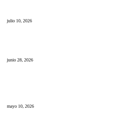
Maru Campos acusa: “La 4T negocia la ley” y pone
en riesgo la confianza en México
julio 10, 2026
¿Cuánto ganan los familiares de Cruz Pérez
Cuéllar en el Municipio?
junio 28, 2026
Rumbo al 2027: los suspirantes, la crisis
económica y el nuevo tablero político de
Chihuahua
mayo 10, 2026
Trump endurece presión contra Morena: ahora