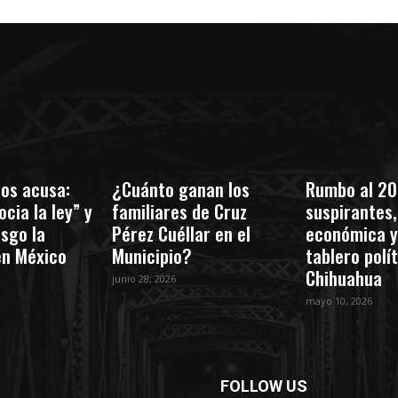
os acusa:
¿Cuánto ganan los
Rumbo al 20
cia la ley” y
familiares de Cruz
suspirantes, 
esgo la
Pérez Cuéllar en el
económica y
en México
Municipio?
tablero polí
Chihuahua
junio 28, 2026
mayo 10, 2026
FOLLOW US