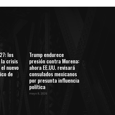
27: los
Trump endurece
la crisis
presión contra Morena:
 el nuevo
ahora EE.UU. revisará
tico de
consulados mexicanos
por presunta influencia
política
mayo 8, 2026