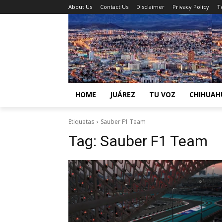
About Us
Contact Us
Disclaimer
Privacy Policy
T
HOME
JUÁREZ
TU VOZ
CHIHUAH
Etiquetas
Sauber F1 Team
Tag:
Sauber F1 Team