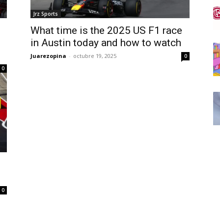
Jrz Sports
What time is the 2025 US F1 race
in Austin today and how to watch
Juarezopina
-
octubre 19, 2025
0
0
0