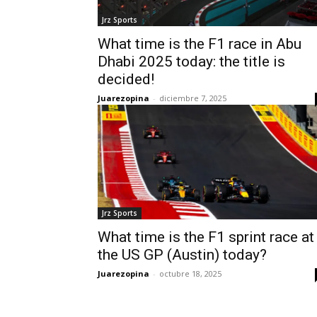
Jrz Sports
What time is the F1 race in Abu
Dhabi 2025 today: the title is
decided!
Juarezopina
-
diciembre 7, 2025
Jrz Sports
What time is the F1 sprint race at
the US GP (Austin) today?
Juarezopina
-
octubre 18, 2025