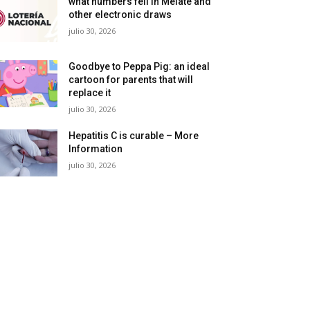
what numbers fell in Melate and
other electronic draws
julio 30, 2026
Goodbye to Peppa Pig: an ideal
cartoon for parents that will
replace it
julio 30, 2026
Hepatitis C is curable – More
Information
julio 30, 2026