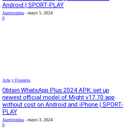
Android | SPORT-PLAY
Juarezopina
-
mayo 5, 2024
0
Arte y Frontera
Obtain WhatsApp Plus 2024 APK: set up
newest official model of Might v17.70 app
without cost on Android and iPhone | SPORT-
PLAY
Juarezopina
-
mayo 3, 2024
0