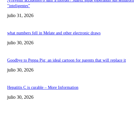
¿Prevenir accidentes o salir a morder? Juárez sigue esperando sus semáforo
“inteligentes”
julio 31, 2026
what numbers fell in Melate and other electronic draws
julio 30, 2026
Goodbye to Peppa Pig: an ideal cartoon for parents that will replace it
julio 30, 2026
Hepatitis C is curable – More Information
julio 30, 2026
POPULAR POSTS
¿Prevenir accidentes o salir a morder? Juárez
sigue esperando sus semáforos “inteligentes”