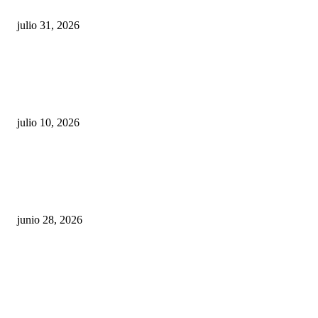
julio 31, 2026
Maru Campos acusa: “La 4T negocia la ley” y pone
en riesgo la confianza en México
julio 10, 2026
¿Cuánto ganan los familiares de Cruz Pérez
Cuéllar en el Municipio?
junio 28, 2026
Rumbo al 2027: los suspirantes, la crisis
económica y el nuevo tablero político de
Chihuahua