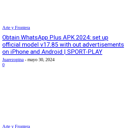
Arte y Frontera
Obtain WhatsApp Plus APK 2024: set up
official model v17.85 with out advertisements
on iPhone and Android | SPORT-PLAY
Juarezopina
-
mayo 30, 2024
0
Arte y Frontera