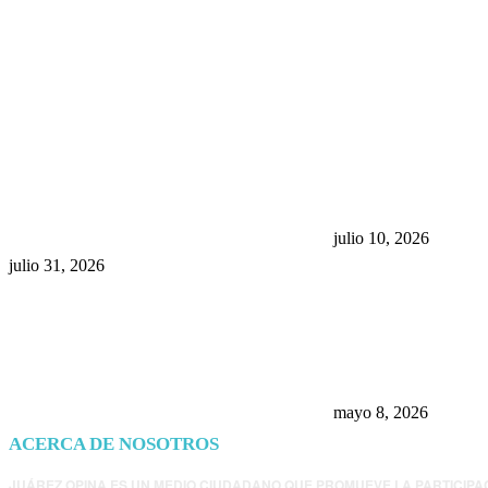
POPULAR POSTS
¿Prevenir accidentes o salir a
Maru Campos acu
morder? Juárez sigue
negocia la ley” y
esperando sus semáforos
la confianza en 
“inteligentes”
julio 10, 2026
julio 31, 2026
Trump endurece 
Morena: ahora EE
consulados mexi
presunta influenc
mayo 8, 2026
ACERCA DE NOSOTROS
JUÁREZ OPINA ES UN MEDIO CIUDADANO QUE PROMUEVE LA PARTICIPA