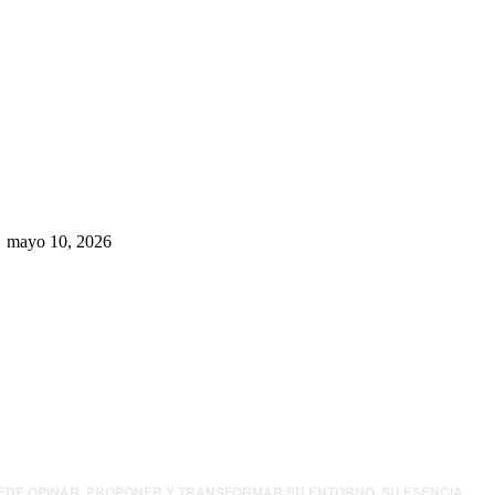
Rumbo al 2027: los suspirantes,
la crisis económica y el nuevo
tablero político de Chihuahua
mayo 10, 2026
UEDE OPINAR, PROPONER Y TRANSFORMAR SU ENTORNO. SU ESENCIA