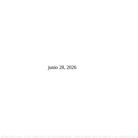
sa: “La 4T
¿Cuánto ganan los familiares de
 pone en riesgo
Cruz Pérez Cuéllar en el
México
Municipio?
junio 28, 2026
presión contra
.UU. revisará
canos por
ia política
CIÓN SOCIAL Y EL ORGULLO JUARENSE. UN ESPACIO DONDE LA GENTE P