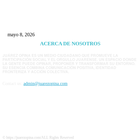
Trump endurece presión contra Morena: ahora
EE.UU. revisará consulados mexicanos por
presunta influencia política
mayo 8, 2026
ACERCA DE NOSOTROS
JUÁREZ OPINA ES UN MEDIO CIUDADANO QUE PROMUEVE LA
PARTICIPACIÓN SOCIAL Y EL ORGULLO JUARENSE. UN ESPACIO DONDE
LA GENTE PUEDE OPINAR, PROPONER Y TRANSFORMAR SU ENTORNO.
SU ESENCIA COMBINA COMUNICACIÓN POSITIVA, IDENTIDAD
FRONTERIZA Y ACCIÓN COLECTIVA.
Contact us:
admin@juarezopina.com
FOLLOW US
© https://juarezopina.com/ALL Rights Reserved