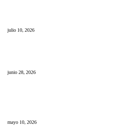
Maru Campos acusa: “La 4T negocia la ley” y pone
en riesgo la confianza en México
julio 10, 2026
¿Cuánto ganan los familiares de Cruz Pérez
Cuéllar en el Municipio?
junio 28, 2026
Rumbo al 2027: los suspirantes, la crisis
económica y el nuevo tablero político de
Chihuahua
mayo 10, 2026