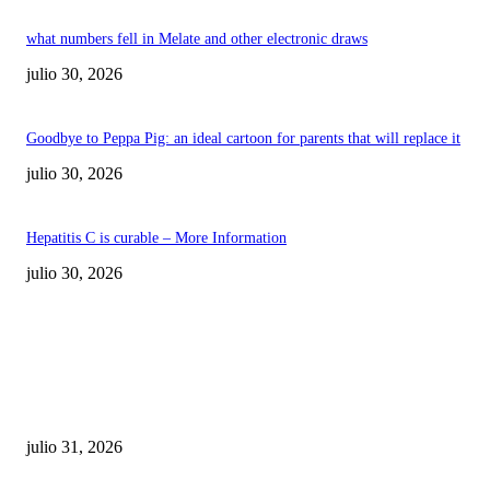
what numbers fell in Melate and other electronic draws
julio 30, 2026
Goodbye to Peppa Pig: an ideal cartoon for parents that will replace it
julio 30, 2026
Hepatitis C is curable – More Information
julio 30, 2026
POPULAR POSTS
¿Prevenir accidentes o salir a morder? Juárez
sigue esperando sus semáforos “inteligentes”
julio 31, 2026