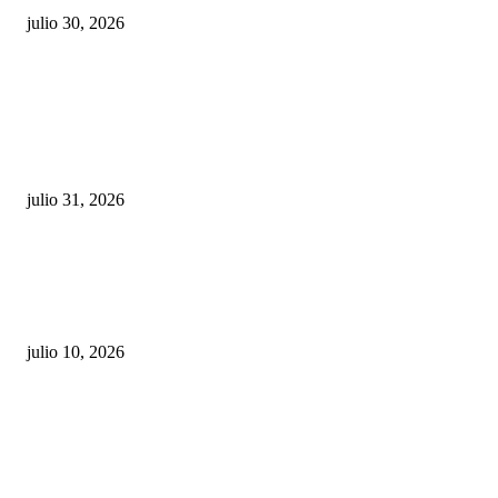
julio 30, 2026
POPULAR POSTS
¿Prevenir accidentes o salir a morder? Juárez
sigue esperando sus semáforos “inteligentes”
julio 31, 2026
Maru Campos acusa: “La 4T negocia la ley” y pone
en riesgo la confianza en México
julio 10, 2026
¿Cuánto ganan los familiares de Cruz Pérez
Cuéllar en el Municipio?