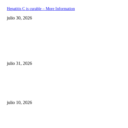
Hepatitis C is curable – More Information
julio 30, 2026
POPULAR POSTS
¿Prevenir accidentes o salir a morder? Juárez
sigue esperando sus semáforos “inteligentes”
julio 31, 2026
Maru Campos acusa: “La 4T negocia la ley” y pone
en riesgo la confianza en México
julio 10, 2026
¿Cuánto ganan los familiares de Cruz Pérez