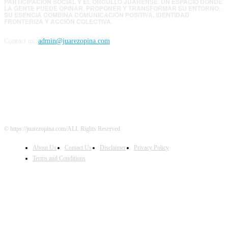
PARTICIPACIÓN SOCIAL Y EL ORGULLO JUARENSE. UN ESPACIO DONDE
LA GENTE PUEDE OPINAR, PROPONER Y TRANSFORMAR SU ENTORNO.
SU ESENCIA COMBINA COMUNICACIÓN POSITIVA, IDENTIDAD
FRONTERIZA Y ACCIÓN COLECTIVA.
Contact us:
admin@juarezopina.com
FOLLOW US
© https://juarezopina.com/ALL Rights Reserved
About Us
Contact Us
Disclaimer
Privacy Policy
Terms and Conditions