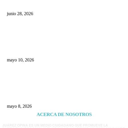
Cuéllar en el Municipio?
junio 28, 2026
Rumbo al 2027: los suspirantes, la crisis
económica y el nuevo tablero político de
Chihuahua
mayo 10, 2026
Trump endurece presión contra Morena: ahora
EE.UU. revisará consulados mexicanos por
presunta influencia política
mayo 8, 2026
ACERCA DE NOSOTROS
JUÁREZ OPINA ES UN MEDIO CIUDADANO QUE PROMUEVE LA