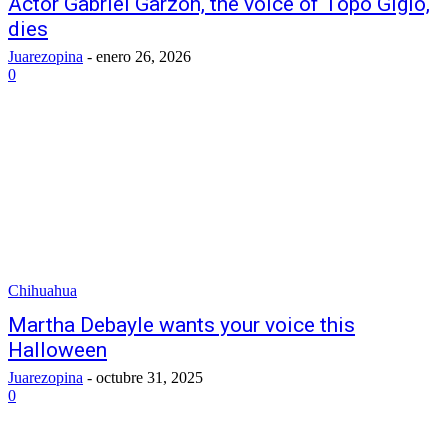
Actor Gabriel Garzón, the voice of Topo Gigio,
dies
Juarezopina
-
enero 26, 2026
0
Chihuahua
Martha Debayle wants your voice this
Halloween
Juarezopina
-
octubre 31, 2025
0