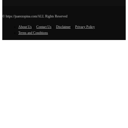
© https://juarezopina.com/ALL Rights Reserved
About Us
Contact Us
Disclaimer
Privacy Policy
Terms and Conditions