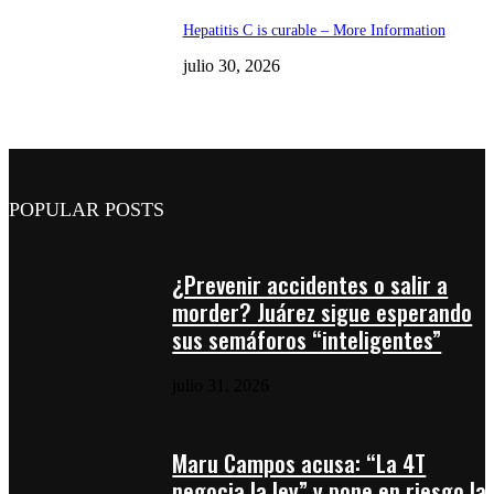
Hepatitis C is curable – More Information
julio 30, 2026
POPULAR POSTS
¿Prevenir accidentes o salir a
morder? Juárez sigue esperando
sus semáforos “inteligentes”
julio 31, 2026
Maru Campos acusa: “La 4T
negocia la ley” y pone en riesgo la