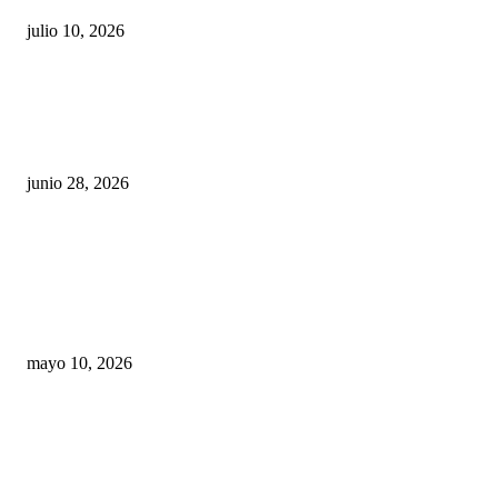
julio 10, 2026
¿Cuánto ganan los familiares de Cruz Pérez
Cuéllar en el Municipio?
junio 28, 2026
Rumbo al 2027: los suspirantes, la crisis
económica y el nuevo tablero político de
Chihuahua
mayo 10, 2026
Trump endurece presión contra Morena: ahora
EE.UU. revisará consulados mexicanos por
presunta influencia política