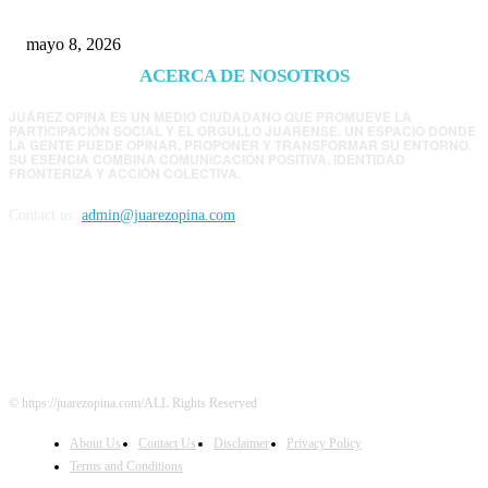
mayo 8, 2026
ACERCA DE NOSOTROS
JUÁREZ OPINA ES UN MEDIO CIUDADANO QUE PROMUEVE LA
PARTICIPACIÓN SOCIAL Y EL ORGULLO JUARENSE. UN ESPACIO DONDE
LA GENTE PUEDE OPINAR, PROPONER Y TRANSFORMAR SU ENTORNO.
SU ESENCIA COMBINA COMUNICACIÓN POSITIVA, IDENTIDAD
FRONTERIZA Y ACCIÓN COLECTIVA.
Contact us:
admin@juarezopina.com
FOLLOW US
© https://juarezopina.com/ALL Rights Reserved
About Us
Contact Us
Disclaimer
Privacy Policy
Terms and Conditions