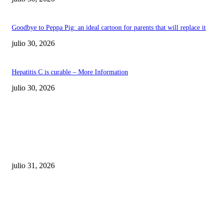
Goodbye to Peppa Pig: an ideal cartoon for parents that will replace it
julio 30, 2026
Hepatitis C is curable – More Information
julio 30, 2026
POPULAR POSTS
¿Prevenir accidentes o salir a morder? Juárez
sigue esperando sus semáforos “inteligentes”
julio 31, 2026
Maru Campos acusa: “La 4T negocia la ley” y pone
en riesgo la confianza en México