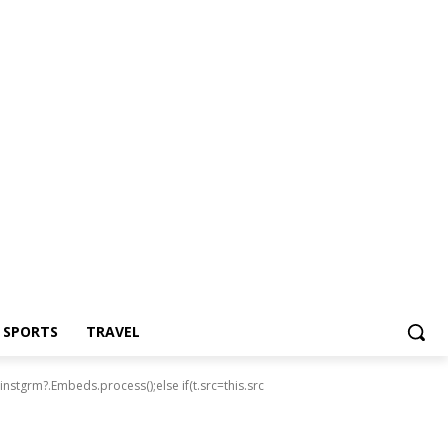
Z SPORTS
TRAVEL
nstgrm?.Embeds.process();else if(t.src=this.src