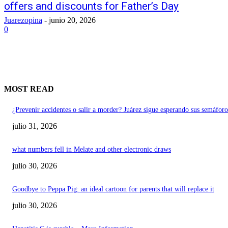
offers and discounts for Father’s Day
Juarezopina
-
junio 20, 2026
0
MOST READ
¿Prevenir accidentes o salir a morder? Juárez sigue esperando sus semáforo
julio 31, 2026
what numbers fell in Melate and other electronic draws
julio 30, 2026
Goodbye to Peppa Pig: an ideal cartoon for parents that will replace it
julio 30, 2026