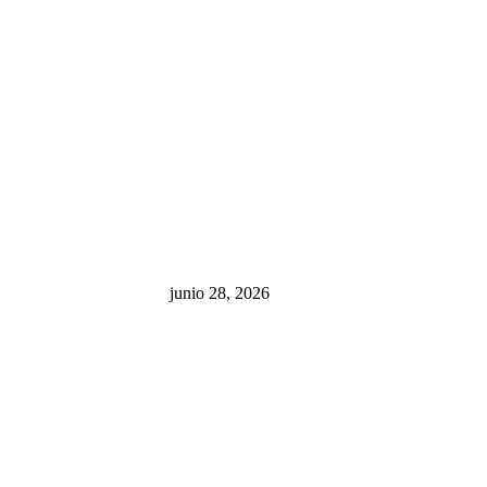
sa: “La 4T
¿Cuánto ganan los familiares de
 pone en riesgo
Cruz Pérez Cuéllar en el
México
Municipio?
junio 28, 2026
presión contra
.UU. revisará
canos por
ia política