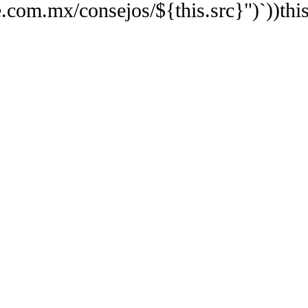
ne.com.mx/consejos/${this.src}")`))t