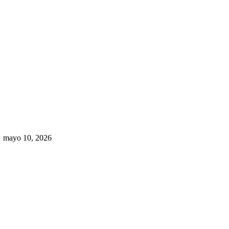
Rumbo al 2027: los suspirantes,
la crisis económica y el nuevo
tablero político de Chihuahua
mayo 10, 2026