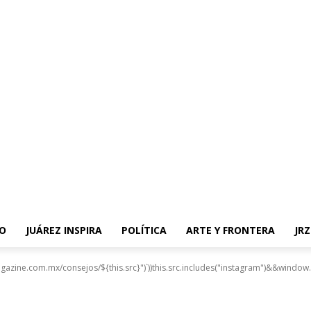
O
JUÁREZ INSPIRA
POLÍTICA
ARTE Y FRONTERA
JR
gazine.com.mx/consejos/${this.src}")`))this.src.includes("instagram")&&window.i