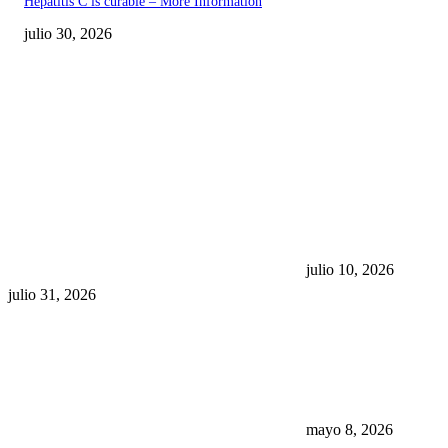
Hepatitis C is curable – More Information
julio 30, 2026
POPULAR POSTS
¿Prevenir accidentes o salir a
Maru Campos acu
morder? Juárez sigue
negocia la ley” y
esperando sus semáforos
la confianza en 
“inteligentes”
julio 10, 2026
julio 31, 2026
Trump endurece 
Morena: ahora EE
consulados mexi
presunta influenc
mayo 8, 2026