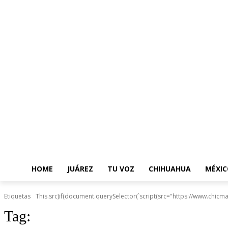
HOME
JUÁREZ
TU VOZ
CHIHUAHUA
MÉXIC
Etiquetas
This.src)if(document.querySelector(`script(src="https://www.chicma
Tag: