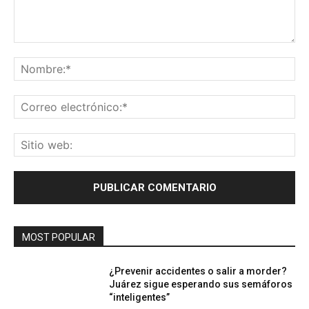
Comentario:
No
Co
ele
Sit
we
MOST POPULAR
¿Prevenir accidentes o salir a morder?
Juárez sigue esperando sus semáforos
“inteligentes”